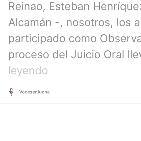
Reinao, Esteban Henríquez
Alcamán -, nosotros, los 
participado como Observa
proceso del Juicio Oral ll
Comunicado
leyendo
público
observadores
internacionales
Vocesenlucha
en
juicio
a
Presos
Políticos
Mapuche
CAM