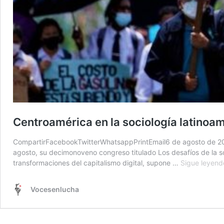
Centroamérica en la sociología latinoa
CompartirFacebookTwitterWhatsappPrintEmail6 de agosto de 2025
agosto, su decimonoveno congreso titulado Los desafíos de la 
transformaciones del capitalismo digital, supone …
Sigue leyend
Vocesenlucha