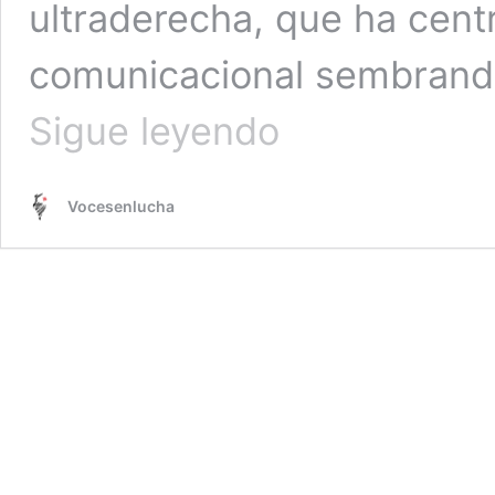
ultraderecha, que ha cen
comunicacional sembrando 
La
Sigue leyendo
Agenda
de
Seguridad
Vocesenlucha
de
Boric
está
teñida
de
Racismo
Colonial.
Por
Héctor
Llaitul