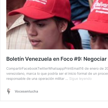
Boletín Venezuela en Foco #9: Negociar
CompartirFacebookTwitterWhatsappPrintEmail16 de enero de 202
venezolano, marca lo que podría ser el inicio formal de un proc
Boletín
responsable de una operación militar …
Sigue leyendo
Venezuela
en
Vocesenlucha
Foco
#9:
Negociar