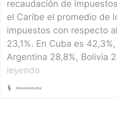
recaudación de impuestos 
el Caribe el promedio de 
impuestos con respecto a
23,1%. En Cuba es 42,3%,
Argentina 28,8%, Bolivia
Antología
leyendo
de
propuestas
económicas
Vocesenlucha
(II).
Tributos