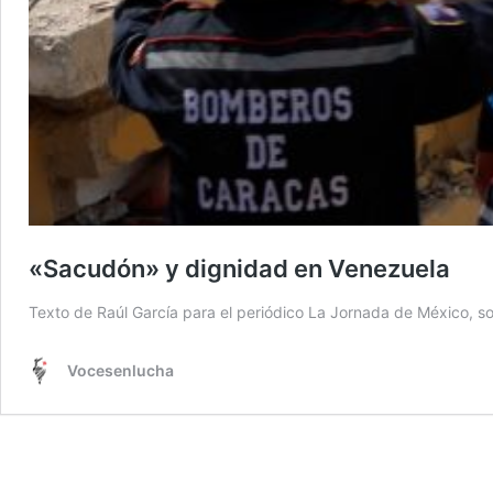
«Sacudón» y dignidad en Venezuela
Texto de Raúl García para el periódico La Jornada de México, so
Vocesenlucha