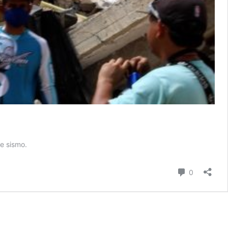
e sismo.
comentari
0