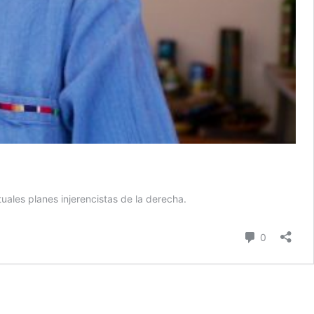
tuales planes injerencistas de la derecha.
comentari
0