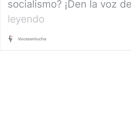
socialismo? ¡Den la voz d
19.
leyendo
Mirando
al
Futuro
Vocesenlucha